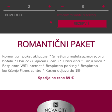
PROMO KOD
Izmenite/otkažite rezervaciju
REZERVIŠI
ROMANTIČNI PAKET
Romanticni paket ukljucuje: * Smeštaj u najluksuznijoj sobi u
hotelu * Doručak uključen u cenu * Flaša vina * Tanjir voća *
Besplatan WiFi Internet * Besplatan parking * Besplatno
korišćenje Fitnes centra * Kasna odjava do 15h
Specijalna cena 89 €