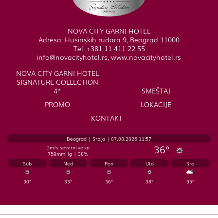
NOVA CITY GARNI HOTEL
Adresa: Husinskih rudara 9, Beograd 11000
Tel: +381 11 411 22 55
info@novacityhotel.rs, www.novacityhotel.rs
NOVA CITY GARNI HOTEL
SIGNATURE COLLECTION
4*
SMEŠTAJ
PROMO
LOKACIJE
KONTAKT
Beograd | Srbija | 07.08.2026 11:57
36°
2m/s severni vetar
759mmHg | 38%
Sub
Ned
Pon
Uto
Sre
30°
33°
36°
38°
35°