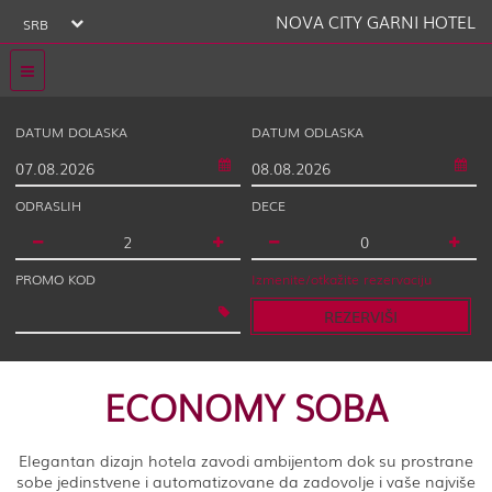
NOVA CITY GARNI HOTEL
SRB
DATUM DOLASKA
DATUM ODLASKA
ODRASLIH
DECE
PROMO KOD
Izmenite/otkažite rezervaciju
REZERVIŠI
ECONOMY SOBA
Elegantan dizajn hotela zavodi ambijentom dok su prostrane
sobe jedinstvene i automatizovane da zadovolje i vaše najviše