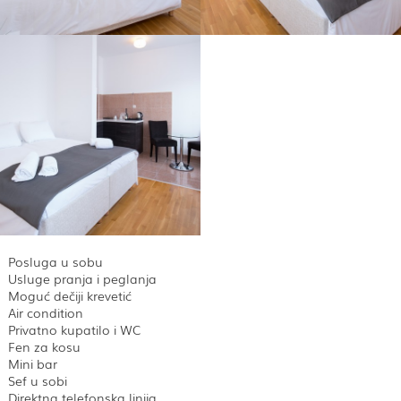
Posluga u sobu
Usluge pranja i peglanja
Moguć dečiji krevetić
Air condition
Privatno kupatilo i WC
Fen za kosu
Mini bar
Sef u sobi
Direktna telefonska linija